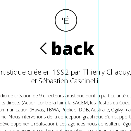
back
R
artistique créé en 1992 par Thierry Chapuy,
et Sébastien Cascinelli.
tudio de création de 9 directeurs artistique dont la particularité 
ents directs (Action contre la faim, la SACEM, les Restos du Co
mmunication (Havas, TBWA, Publicis, DDB, Australie, Ogilvy...) a
phic. Nous intervenons de la conception graphique d’un support (
e, développement, réalisation). Les agences nous consultent régu
f, et concevoir, en partenariat avec elles, un concept graphique