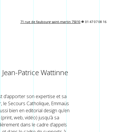
71 rue de faubourg saint-martin 75010
s
01 47 07 08 16
 Jean-Patrice Wattinne
est d’apporter son expertise et sa
eur, le Secours Catholique, Emmaüs
ussi bien en editorial design qu’en
print, web, vidéo) jusqu’à sa
lièrement dans le cadre d’appels
, et dans le cadre de supports à