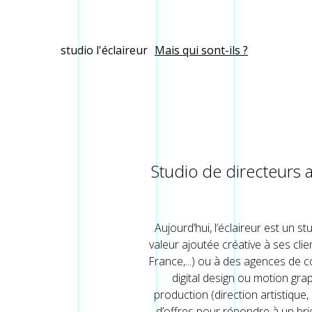
Aller au contenu principal
studio l'éclaireur
Mais qui sont-ils ?
Studio de directeurs 
Aujourd’hui, l’éclaireur est un s
valeur ajoutée créative à ses cli
France,...) ou à des agences de co
digital design ou motion gra
production (direction artistiqu
d’offres pour répondre à un brie